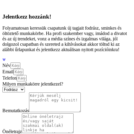
Jelentkezz hozzánk!
Folyamatosan keressük csapatunk új tagjait fodrász, sminkes és
öltöztető munkakörbe. Ha profi szakember vagy, imádod a divatot
és az új trendeket, vonz a média színes és izgalmas világa, jól
dolgozol csapatban és szereted a kihívásokat akkor töltsd ki az
alábbi űrlapunkat és jelentkezz aktuálisan nyitott pozícióinkra!
Név
Email
Telefon
Milyen munkakörre jelentkezel?
Bemutatkozás
Önéletrajz